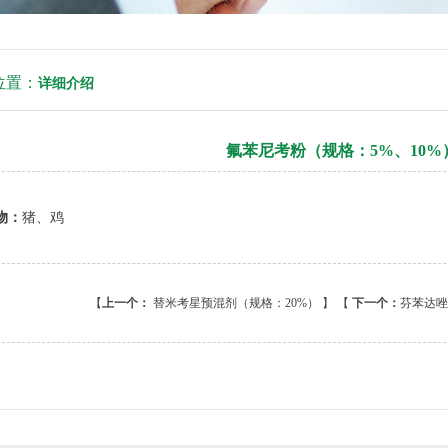
位置：
详细介绍
氟苯尼考粉（规格：5%、10%
物：
猪、鸡
【
上一个：
替米考星预混剂（规格：20%）
】 【
下一个：
芬苯达唑